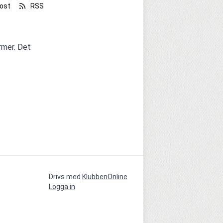
ost
RSS
mer. Det 
Drivs med
KlubbenOnline
Logga in