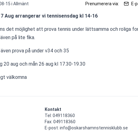
08-15 i
Allmänt
Prenumerera via:
E-p
7 Aug arrangerar vi tennisensdag kl 14-16
nns det möjlighet att prova tennis under lättsamma och roliga for
även på lite fika.
r även prova på under v34 och 35
g 20 aug och mån 26 aug kl 17.30-19.30
ligt välkomna
Kontakt
Tel: 049118360

Fax: 049118360

E-post: info@oskarshamnstennisklubb.se