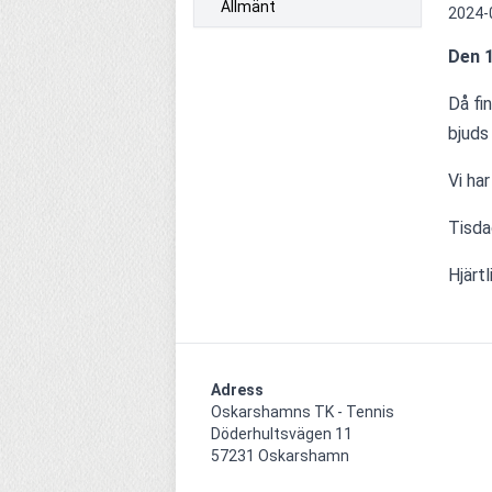
Allmänt
2024-
Den 1
Då fi
bjuds 
Vi ha
Tisda
Hjärt
Adress
Oskarshamns TK - Tennis

Döderhultsvägen 11

57231 Oskarshamn